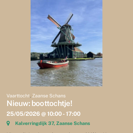
Skip
to
content
Vaarttocht
,
Zaanse Schans
Nieuw: boottochtje!
25/05/2026
@
10:00
-
17:00
Kalverringdijk 37, Zaanse Schans